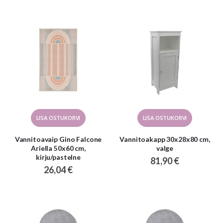
LISA OSTUKORVI
LISA OSTUKORVI
Vannitoavaip Gino Falcone
Vannitoakapp 30x28x80 cm,
Ariella 50x60 cm,
valge
kirju/pastelne
81,90 €
26,04 €