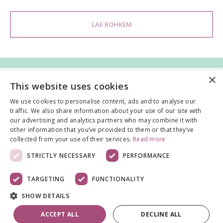
LAE ROHKEM
×
This website uses cookies
Meist
We use cookies to personalise content, ads and to analyse our
traffic. We also share information about your use of our site with
our advertising and analytics partners who may combine it with
Uudised
other information that you’ve provided to them or that they’ve
A2A.ee
collected from your use of their services.
Read more
Püsikliendiprogramm
STRICTLY NECESSARY
PERFORMANCE
TARGETING
FUNCTIONALITY
Tingimused
SHOW DETAILS
Privaatsus
ACCEPT ALL
DECLINE ALL
Tarne