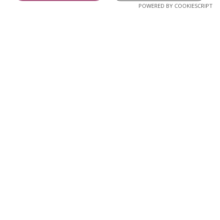
POWERED BY COOKIESCRIPT
Müük
Garantii
Reklamatsioonid
Kontakt
A2A OÜ
Sinikivi tee 8
75306 Rae vald
E-R 9-17:00
epood@a2ahome.com
+372 58 66 43 46