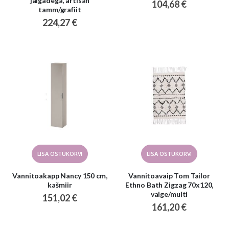
jalgadega, artisan
104,68 €
tamm/grafiit
224,27 €
LISA OSTUKORVI
LISA OSTUKORVI
Vannitoakapp Nancy 150 cm,
Vannitoavaip Tom Tailor
kašmiir
Ethno Bath Zigzag 70x120,
valge/multi
151,02 €
161,20 €