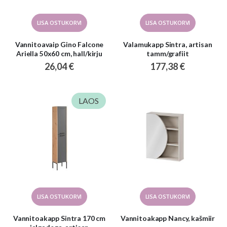
LISA OSTUKORVI
LISA OSTUKORVI
Vannitoavaip Gino Falcone
Valamukapp Sintra, artisan
Ariella 50x60 cm, hall/kirju
tamm/grafiit
26,04 €
177,38 €
LAOS
LISA OSTUKORVI
LISA OSTUKORVI
Vannitoakapp Sintra 170 cm
Vannitoakapp Nancy, kašmiir