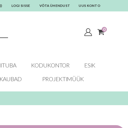
(
)
LOGI SISSE
VÕTA ÜHENDUST
UUS KONTO
0
toodet
Cart
ITUBA
KODUKONTOR
ESIK
AKAUBAD
PROJEKTIMÜÜK