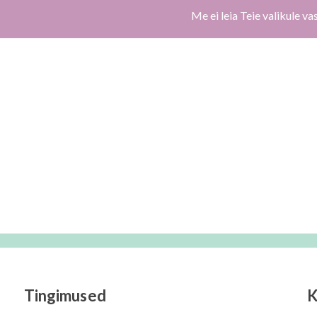
Me ei leia Teie valikule va
Tingimused
K