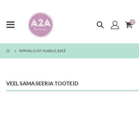
0
too
Toggle
Cart
Nav
RIPPVALGUST HUBBLE, BEEŽ
VEEL SAMA SEERIA TOOTEID