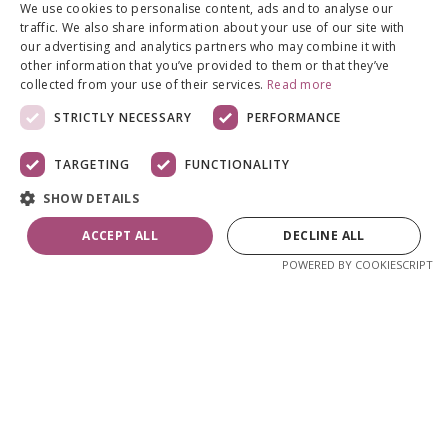
We use cookies to personalise content, ads and to analyse our
- Montonio Split järelmaks
traffic. We also share information about your use of our site with
Tasu ostu eest hiljem ühe, kahe või kolme
our advertising and analytics partners who may combine it with
osamaksena ilma ühegi lisatasu ja intressita.
other information that you’ve provided to them or that they’ve
collected from your use of their services.
Read more
- Montonio Finance järelmaks
Alates 30€ ostu puhul saad võrrelda
STRICTLY NECESSARY
PERFORMANCE
järelmaksupakkumisi mitmelt krediidiandjalt
korraga ja valida enda jaoks sobiva pakkumise.
TARGETING
FUNCTIONALITY
Järelmaksuperiood kolmest kuust kuni 60 kuuni.
SHOW DETAILS
ACCEPT ALL
DECLINE ALL
POWERED BY COOKIESCRIPT
LISAINFO
Lisainfo
22
6