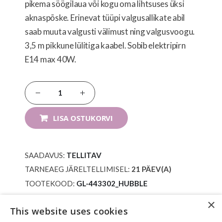
pikema söögilaua või kogu oma lihtsuses üksi
aknaspõske. Erinevat tüüpi valgusallikate abil
saab muuta valgusti välimust ning valgusvoogu.
3,5 m pikkune lülitiga kaabel. Sobib elektripirn
E14 max 40W.
LISA OSTUKORVI
SAADAVUS:
TELLITAV
TARNEAEG JÄRELTELLIMISEL:
21
PÄEV(A)
TOOTEKOOD
GL-443302_HUBBLE
×
This website uses cookies