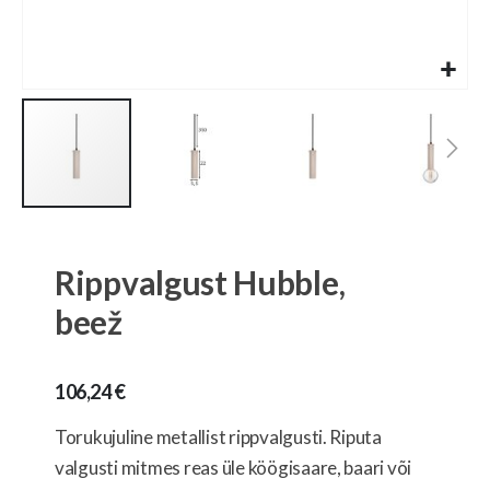
Skip
to
the
Rippvalgust Hubble,
beginning
of
beež
the
images
gallery
106,24 €
Torukujuline metallist rippvalgusti. Riputa
valgusti mitmes reas üle köögisaare, baari või