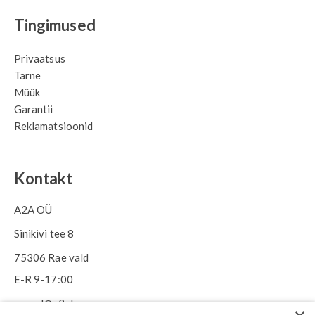
Tingimused
Privaatsus
Tarne
Müük
Garantii
Reklamatsioonid
Kontakt
A2A OÜ
Sinikivi tee 8
75306 Rae vald
E-R 9-17:00
epood@a2ahome.com