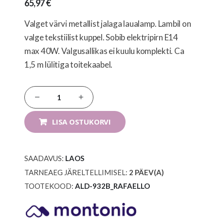
65,97 €
Valget värvi metallist jalaga laualamp. Lambil on
valge tekstiilist kuppel. Sobib elektripirn E14
max 40W. Valgusallikas ei kuulu komplekti. Ca
1,5 m lülitiga toitekaabel.
LISA OSTUKORVI
SAADAVUS:
LAOS
TARNEAEG JÄRELTELLIMISEL:
2
PÄEV(A)
TOOTEKOOD
ALD-932B_RAFAELLO