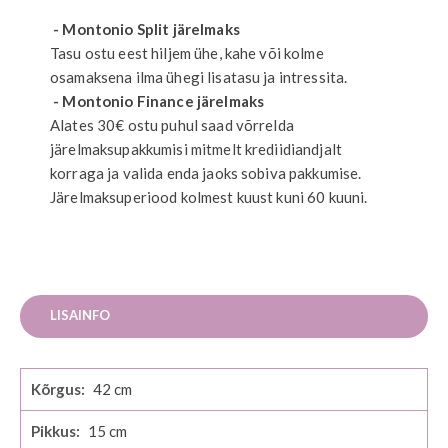
- Montonio Split järelmaks
Tasu ostu eest hiljem ühe, kahe või kolme
osamaksena ilma ühegi lisatasu ja intressita.
- Montonio Finance järelmaks
Alates 30€ ostu puhul saad võrrelda
järelmaksupakkumisi mitmelt krediidiandjalt
korraga ja valida enda jaoks sobiva pakkumise.
Järelmaksuperiood kolmest kuust kuni 60 kuuni.
LISAINFO
Lisainfo
42
15