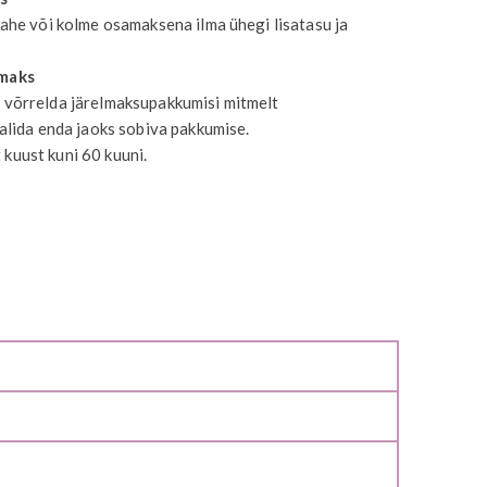
kahe või kolme osamaksena ilma ühegi lisatasu ja
lmaks
 võrrelda järelmaksupakkumisi mitmelt
valida enda jaoks sobiva pakkumise.
kuust kuni 60 kuuni.