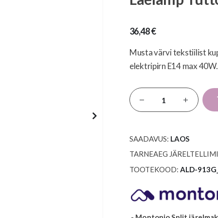
36,48 €
Musta värvi tekstiilist ku
elektripirn E14 max 40W. 
SAADAVUS:
LAOS
TARNEAEG JÄRELTELLIMI
TOOTEKOOD
ALD-913G
- Montonio Split järelma