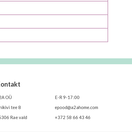
ontakt
2A OÜ
E-R 9-17:00
nikivi tee 8
epood@a2ahome.com
5306 Rae vald
+372 58 66 43 46