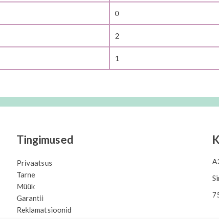
0
2
1
Tingimused
K
A
Privaatsus
Tarne
Si
Müük
7
Garantii
Reklamatsioonid