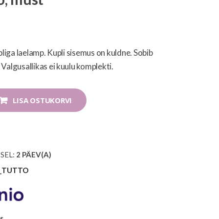
pliga laelamp. Kupli sisemus on kuldne. Sobib
Valgusallikas ei kuulu komplekti.
LISA OSTUKORVI
SEL:
2
PÄEV(A)
_TUTTO
ks