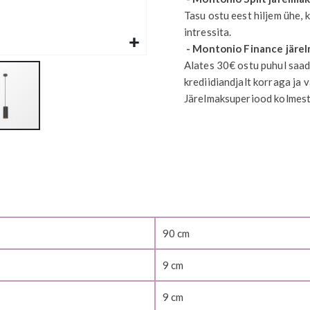
Tasu ostu eest hiljem ühe, 
intressita.
- Montonio Finance järe
Alates 30€ ostu puhul saad
krediidiandjalt korraga ja 
Järelmaksuperiood kolmest 
90
9
9