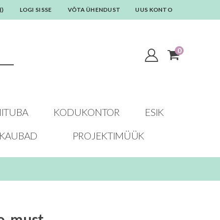
(
)
LOGI SISSE
VÕTA ÜHENDUST
UUS KONTO
0
toodet
Cart
ITUBA
KODUKONTOR
ESIK
AKAUBAD
PROJEKTIMÜÜK
o, must