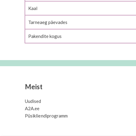
Kaal
Tarneaeg päevades
Pakendite kogus
Meist
Uudised
A2A.ee
Püsikliendiprogramm