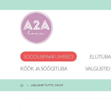
SOODUSPAKKUMISED
ELUTUBA
KÖÖK JA SÖÖGITUBA
VALGUSTID
LAELAMP TUTTO, MUST
Skip
to