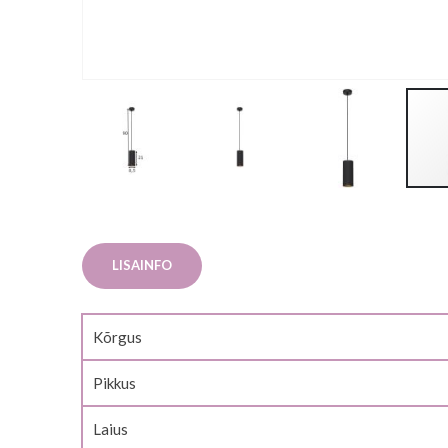
Skip
to
the
LISAINFO
beginning
of
the
Lisainfo
Kõrgus
images
gallery
Pikkus
Laius