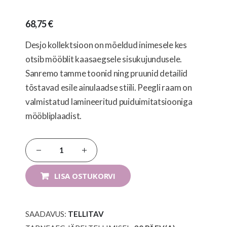
images
gallery
68,75 €
Desjo kollektsioon on mõeldud inimesele kes
otsib mööblit kaasaegsele sisukujundusele.
Sanremo tamme toonid ning pruunid detailid
tõstavad esile ainulaadse stiili. Peegli raam on
valmistatud lamineeritud puiduimitatsiooniga
mööbliplaadist.
LISA OSTUKORVI
SAADAVUS:
TELLITAV