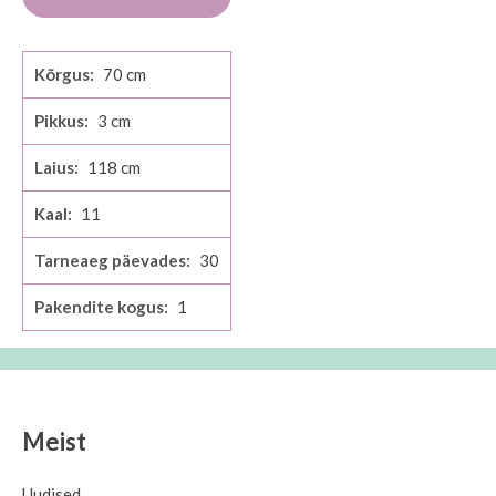
Lisainfo
70
3
118
11
30
1
Meist
Uudised