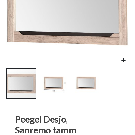
Skip
to
the
Peegel Desjo,
beginning
of
Sanremo tamm
the