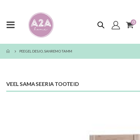
0
too
Toggle
Cart
Nav
PEEGEL DESJO, SANREMO TAMM
VEEL SAMA SEERIA TOOTEID