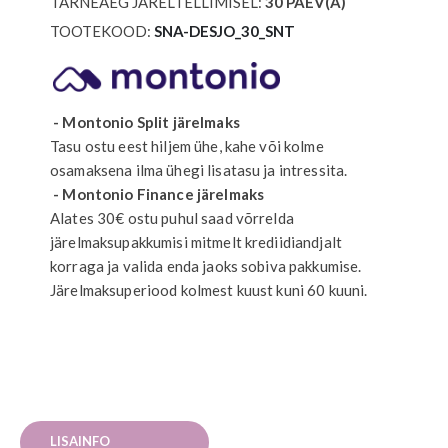
TARNEAEG JÄRELTELLIMISEL:
30
PÄEV(A)
TOOTEKOOD
SNA-DESJO_30_SNT
- Montonio Split järelmaks
Tasu ostu eest hiljem ühe, kahe või kolme
osamaksena ilma ühegi lisatasu ja intressita.
- Montonio Finance järelmaks
Alates 30€ ostu puhul saad võrrelda
järelmaksupakkumisi mitmelt krediidiandjalt
korraga ja valida enda jaoks sobiva pakkumise.
Järelmaksuperiood kolmest kuust kuni 60 kuuni.
LISAINFO