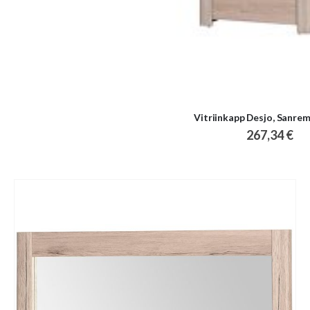
Vitriinkapp Desjo, Sanr
267,34 €
Skip
to
the
end
of
the
images
gallery