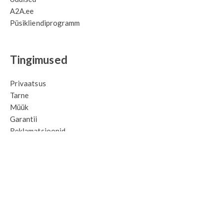
A2A.ee
Püsikliendiprogramm
Tingimused
Privaatsus
Tarne
Müük
Garantii
Reklamatsioonid
Kontakt
A2A OÜ
Sinikivi tee 8