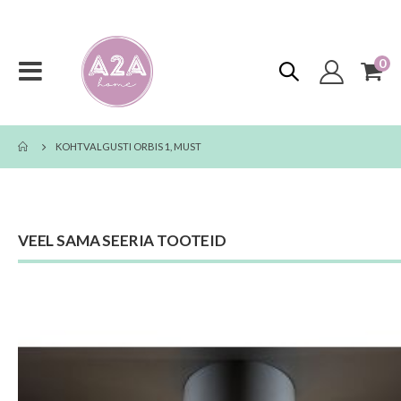
0
too
Toggle
Cart
Nav
KOHTVALGUSTI ORBIS 1, MUST
VEEL SAMA SEERIA TOOTEID