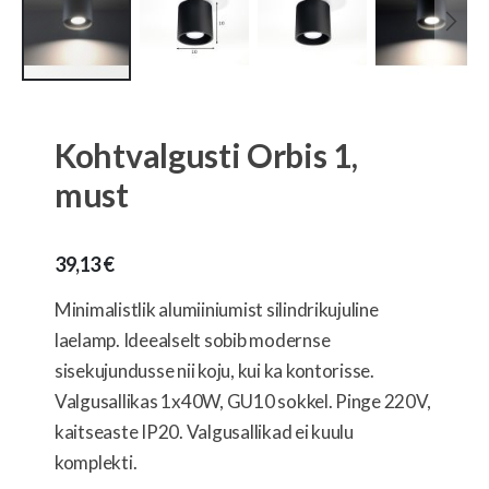
Skip
to
the
Kohtvalgusti Orbis 1,
beginning
of
must
the
images
gallery
39,13 €
Minimalistlik alumiiniumist silindrikujuline
laelamp. Ideealselt sobib modernse
sisekujundusse nii koju, kui ka kontorisse.
Valgusallikas 1x40W, GU10 sokkel. Pinge 220V,
kaitseaste IP20. Valgusallikad ei kuulu
komplekti.