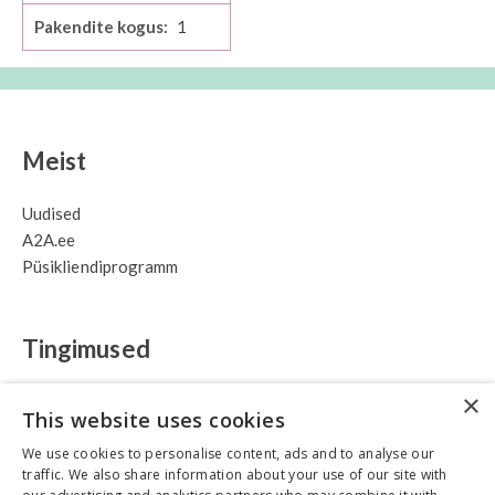
1
Meist
Uudised
A2A.ee
Püsikliendiprogramm
Tingimused
×
Privaatsus
This website uses cookies
Tarne
We use cookies to personalise content, ads and to analyse our
Müük
traffic. We also share information about your use of our site with
Garantii