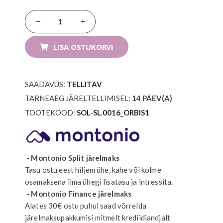
LISA OSTUKORVI
SAADAVUS:
TELLITAV
TARNEAEG JÄRELTELLIMISEL:
14
PÄEV(A)
TOOTEKOOD
SOL-SL.0016_ORBIS1
- Montonio Split järelmaks
Tasu ostu eest hiljem ühe, kahe või kolme
osamaksena ilma ühegi lisatasu ja intressita.
- Montonio Finance järelmaks
Alates 30€ ostu puhul saad võrrelda
järelmaksupakkumisi mitmelt krediidiandjalt