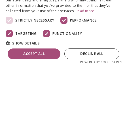
our advertising and analytics partners who may combine it with
Reklamatsioonid
other information that you’ve provided to them or that they’ve
collected from your use of their services.
Read more
STRICTLY NECESSARY
PERFORMANCE
Kontakt
TARGETING
FUNCTIONALITY
A2A OÜ
SHOW DETAILS
Sinikivi tee 8
ACCEPT ALL
DECLINE ALL
75306 Rae vald
POWERED BY COOKIESCRIPT
E-R 9-17:00
epood@a2ahome.com
+372 58 66 43 46