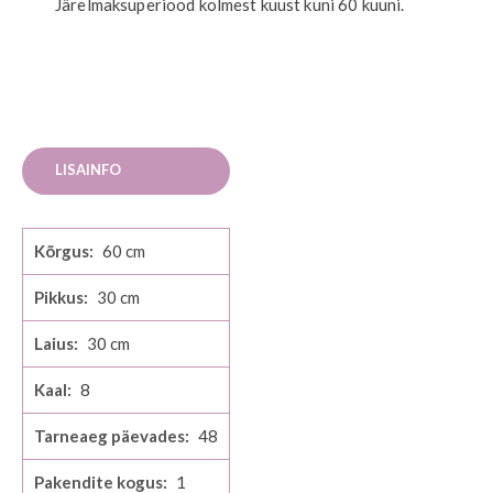
Järelmaksuperiood kolmest kuust kuni 60 kuuni.
LISAINFO
Lisainfo
60
30
30
8
48
1