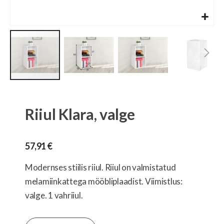
Skip
to
the
Riiul Klara, valge
beginning
of
the
57,91 €
images
gallery
Modernses stiilis riiul. Riiul on valmistatud
melamiinkattega mööbliplaadist. Viimistlus:
valge. 1 vahriiul.