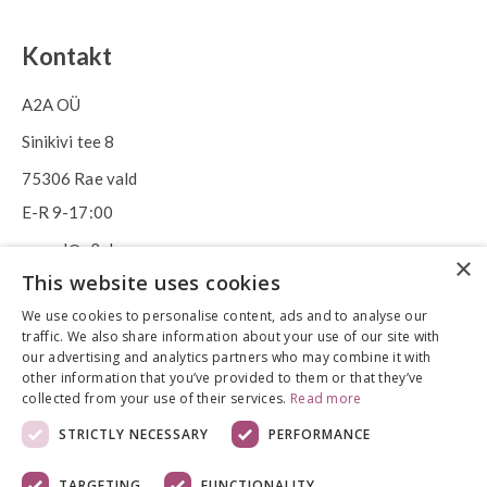
Kontakt
A2A OÜ
Sinikivi tee 8
75306 Rae vald
E-R 9-17:00
epood@a2ahome.com
×
This website uses cookies
+372 58 66 43 46
We use cookies to personalise content, ads and to analyse our
traffic. We also share information about your use of our site with
our advertising and analytics partners who may combine it with
other information that you’ve provided to them or that they’ve
collected from your use of their services.
Read more
STRICTLY NECESSARY
PERFORMANCE
TARGETING
FUNCTIONALITY