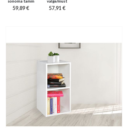
sonoma tamm
valge/must
59,89 €
57,91 €
Skip
to
the
end
of
the
images
gallery