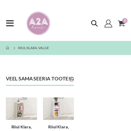
0
too
Toggle
Cart
Nav
RIIUL KLARA, VALGE
VEEL SAMA SEERIA TOOTEID
Riiul Klara,
Riiul Klara,