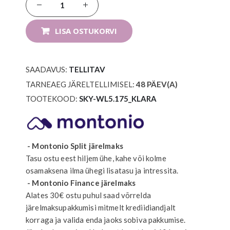
LISA OSTUKORVI
SAADAVUS:
TELLITAV
TARNEAEG JÄRELTELLIMISEL:
48
PÄEV(A)
TOOTEKOOD
SKY-WL5.175_KLARA
- Montonio Split järelmaks
Tasu ostu eest hiljem ühe, kahe või kolme
osamaksena ilma ühegi lisatasu ja intressita.
- Montonio Finance järelmaks
Alates 30€ ostu puhul saad võrrelda
järelmaksupakkumisi mitmelt krediidiandjalt
korraga ja valida enda jaoks sobiva pakkumise.