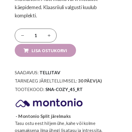
käepidemed. Klaasriiuli valgusti kuulub
komplekti.
LISA OSTUKORVI
SAADAVUS:
TELLITAV
TARNEAEG JÄRELTELLIMISEL:
30
PÄEV(A)
TOOTEKOOD
SNA-COZY_45_RT
- Montonio Split järelmaks
Tasu ostu eest hiljem ühe, kahe või kolme
osamaksena ilma ühegi lisatasu ja intressita.