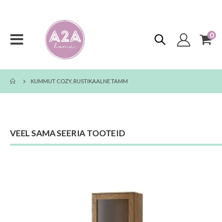
0
too
Toggle
Cart
Nav
KUMMUT COZY, RUSTIKAALNE TAMM
VEEL SAMA SEERIA TOOTEID