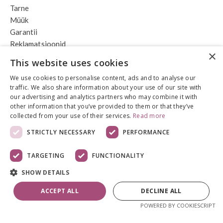
Tarne
Müük
Garantii
Reklamatsioonid
×
This website uses cookies
We use cookies to personalise content, ads and to analyse our
Kontakt
traffic. We also share information about your use of our site with
our advertising and analytics partners who may combine it with
A2A OÜ
other information that you’ve provided to them or that they’ve
collected from your use of their services.
Read more
Sinikivi tee 8
STRICTLY NECESSARY
PERFORMANCE
75306 Rae vald
E-R 9-17:00
TARGETING
FUNCTIONALITY
epood@a2ahome.com
SHOW DETAILS
+372 58 66 43 46
ACCEPT ALL
DECLINE ALL
POWERED BY COOKIESCRIPT