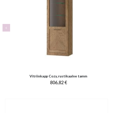
Vitriinkapp Cozy, rustikaalne tamm
806,82 €
Skip
to
the