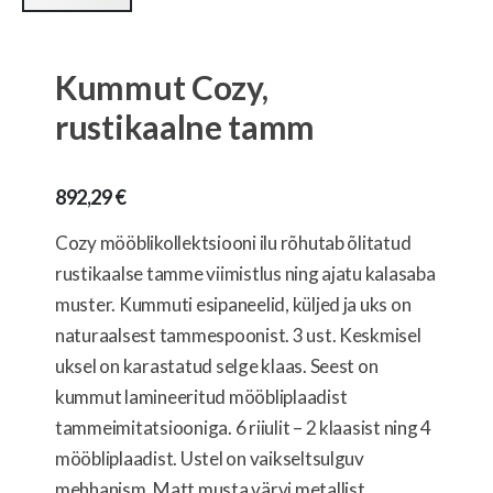
Skip
to
the
Kummut Cozy,
beginning
of
rustikaalne tamm
the
images
gallery
892,29 €
Cozy mööblikollektsiooni ilu rõhutab õlitatud
rustikaalse tamme viimistlus ning ajatu kalasaba
muster. Kummuti esipaneelid, küljed ja uks on
naturaalsest tammespoonist. 3 ust. Keskmisel
uksel on karastatud selge klaas. Seest on
kummut lamineeritud mööbliplaadist
tammeimitatsiooniga. 6 riiulit – 2 klaasist ning 4
mööbliplaadist. Ustel on vaikseltsulguv
mehhanism. Matt musta värvi metallist