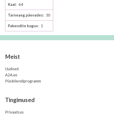
64
30
1
Meist
Uudised
A2A.ee
Püsikliendiprogramm
Tingimused
Privaatsus