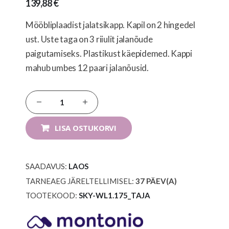
139,88 €
Mööbliplaadist jalatsikapp. Kapil on 2 hingedel
ust. Uste taga on 3 riiulit jalanõude
paigutamiseks. Plastikust käepidemed. Kappi
mahub umbes 12 paari jalanõusid.
LISA OSTUKORVI
SAADAVUS:
LAOS
TARNEAEG JÄRELTELLIMISEL:
37
PÄEV(A)
TOOTEKOOD
SKY-WL1.175_TAJA