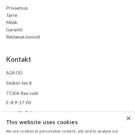
Privaatsus
Tarne
Müük
Garantii
Reklamatsioonid
Kontakt
A2A OÜ
Sinikivi tee 8
75306 Rae vald
E-R 9-17:00
epood@a2ahome.com
×
This website uses cookies
+372 58 66 43 46
We use cookies to personalise content, ads and to analyse our