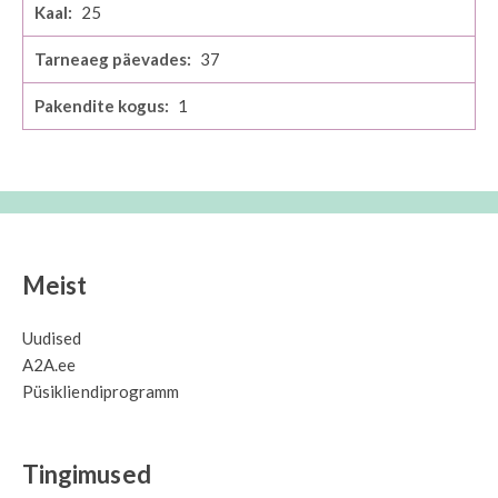
25
37
1
Meist
Uudised
A2A.ee
Püsikliendiprogramm
Tingimused