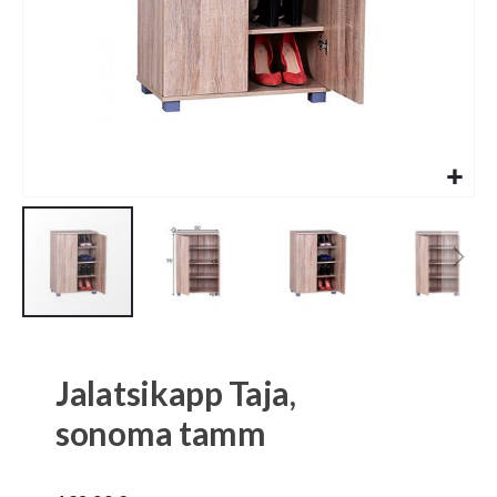
Skip
to
the
Jalatsikapp Taja,
beginning
of
sonoma tamm
the
images
gallery